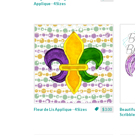
Applique - 4 Sizes
Fleur de Lis Applique - 4 Sizes
$3.00
Beautifu
Scribble 