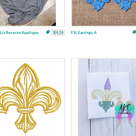
 Lis Reverse Applique
$4.24
FSL Earrings, 6