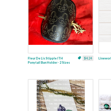
Fleur De Lis Stipple ITH
$4.24
Linework
Ponytail Bun Holder - 2 Sizes