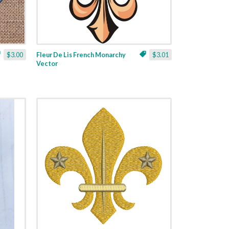
$3.00
Fleur De Lis French Monarchy
$3.01
Vector