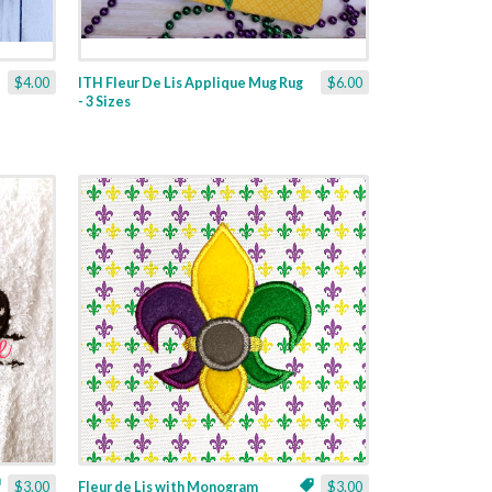
$4.00
ITH Fleur De Lis Applique Mug Rug
$6.00
- 3 Sizes
$3.00
Fleur de Lis with Monogram
$3.00