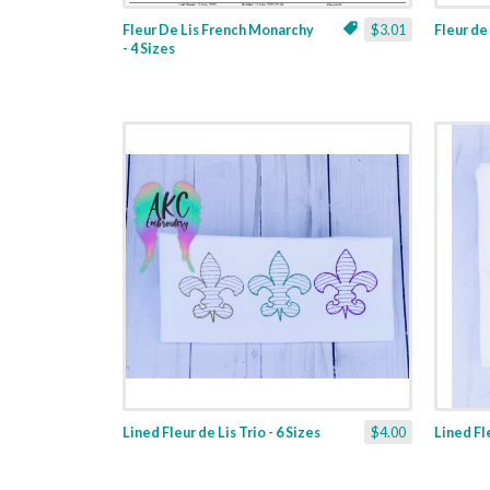
Fleur De Lis French Monarchy
$3.01
Fleur de 
- 4 Sizes
Lined Fleur de Lis Trio - 6 Sizes
$4.00
Lined Fle