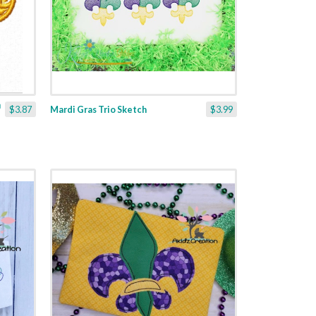
$3.87
Mardi Gras Trio Sketch
$3.99