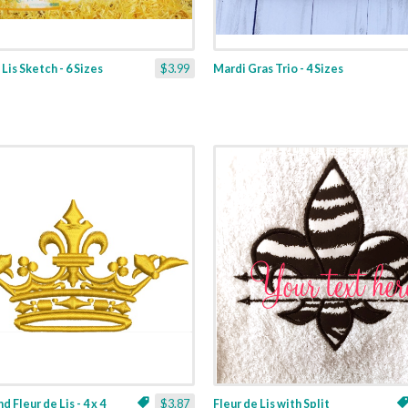
Lis Sketch - 6 Sizes
$3.99
Mardi Gras Trio - 4 Sizes
 Fleur de Lis - 4 x 4
$3.87
Fleur de Lis with Split