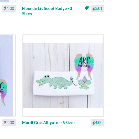
$4.00
Fleur de Lis Scout Badge - 3
$3.01
Sizes
$4.00
Mardi Gras Alligator - 5 Sizes
$4.00