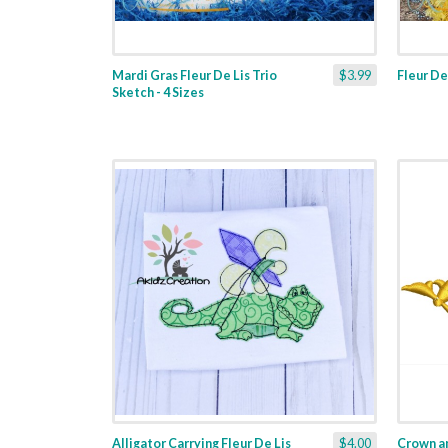
Mardi Gras Fleur De Lis Trio
$3.99
Fleur De 
Sketch - 4 Sizes
Alligator Carrying Fleur De Lis
$4.00
Crown and