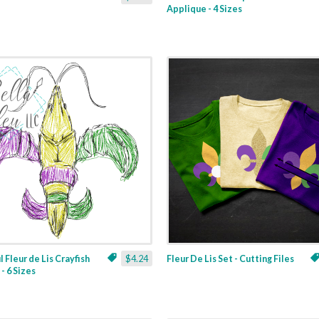
Applique - 4 Sizes
l Fleur de Lis Crayfish
$4.24
Fleur De Lis Set - Cutting Files
- 6 Sizes