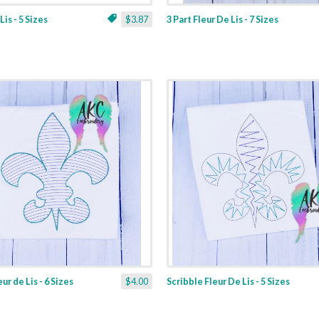
Lis - 5 Sizes
$3.87
3 Part Fleur De Lis - 7 Sizes
ur de Lis - 6 Sizes
$4.00
Scribble Fleur De Lis - 5 Sizes