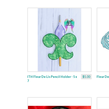
ITH Fleur De Lis Pencil Holder - 5 x
$5.00
Fleur De
7