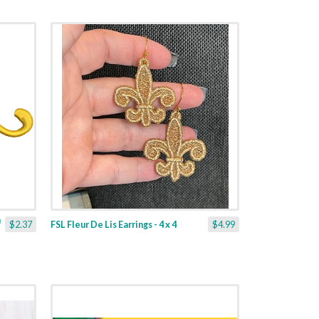
$2.37
FSL Fleur De Lis Earrings - 4 x 4
$4.99