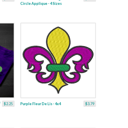
Circle Applique - 4 Sizes
$2.25
Purple Fleur De Lis - 4x4
$3.79