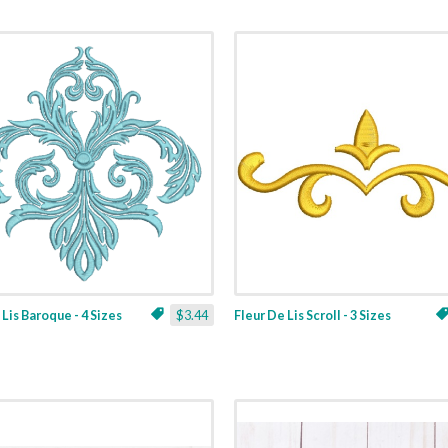
 Lis Baroque - 4 Sizes
$3.44
Fleur De Lis Scroll - 3 Sizes