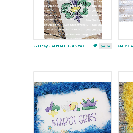
Sketchy Fleur De Lis - 4 Sizes
$4.24
Fleur De